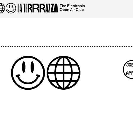
JO
AP