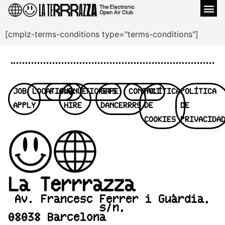
Venu
[cmplz-terms-conditions type="terms-conditions"]
JOB
LOCATION
F.A.Q.
VENUE
TICKETS
SAFE
CONTACT
POLÍTICA
POLÍTICA
APPLY
HIRE
DANCERRRS
DE
DE
COOKIES
PRIVACIDA
La Terrrazza
Av. Francesc Ferrer i Guàrdia,
s/n,
08038 Barcelona